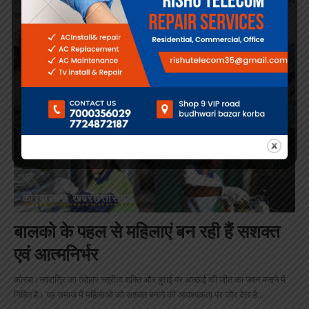
संचालक
…
By
Sailendra Rathour
October 23, 2023
कोरबा
खास खबर
छत्तीसगढ़
बालको के पहल से महिलाएं बन रही हैं सशक्त
एवं आत्मनिर्भर
कोरबा।नवरात्रि का त्योहार स्त्रीत्व शक्ति और बुराई पर अच्छाई की जीत का जश्न मनाने में
निहित है। यह समाज में महिलाओं को सशक्त बनाने की आवश्यकता पर जोर देता है
…