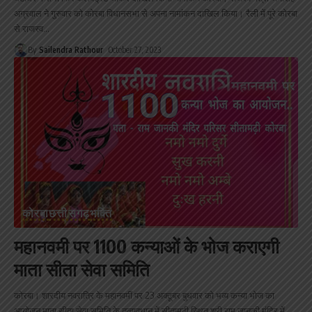
अग्रवाल ने गुरुवार को कोरबा विधानसभा से अपना नामांकन दाखिल किया। रैली में पूरे कोरबा
से राजस्व
…
By
Sailendra Rathour
October 27, 2023
कोरबा
छत्तीसगढ़
भक्ति
महानवमी पर 1100 कन्याओं के भोज कराएगी
माता सीता सेवा समिति
कोरबा। शारदीय नवरात्रि के महानवमीं पर 23 अक्टूबर बुधवार को भव्य कन्या भोज का
आयोजन माता सीता सेवा समिति के तत्वावधान में सीतामढ़ी स्थित श्री राम जानकी मंदिर में