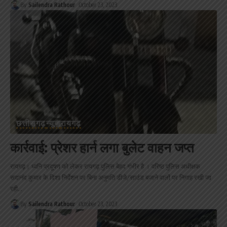
By
Sailendra Rathour
October 23, 2023
छत्तीसगढ़
न्यूज़
रायगढ़
कार्रवाई: प्रेशर हार्न लगा बुलेट वाहन जप्त
रायगढ़। ध्वनि प्रदूषण को लेकर रायगढ़ पुलिस बेहद गंभीर है । वरिष्ठ पुलिस अधीक्षक
सदानंद कुमार के दिशा निर्देशन पर बिना अनुमति डीजे/साउंड बजाने वालों पर निगाह रखी जा
रही
…
By
Sailendra Rathour
October 23, 2023