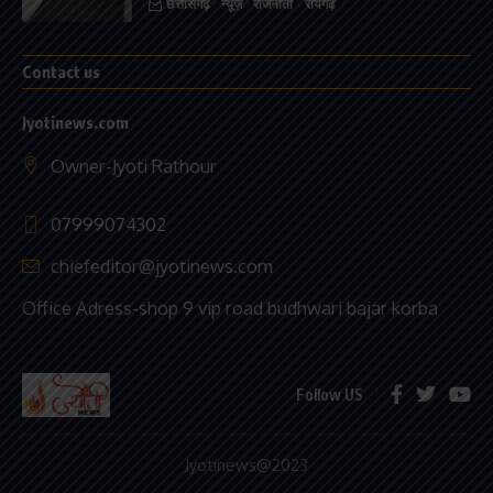
छत्तीसगढ़
न्यूज़
राजनीती
रायगढ़
Contact us
Jyotinews.com
Owner-Jyoti Rathour
07999074302
chiefeditor@jyotinews.com
Office Adress-shop 9 vip road budhwari bajar korba
Follow US
Jyotinews@2023