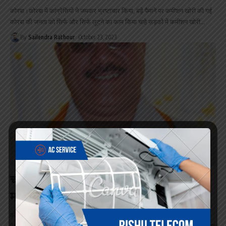
कोरबा।कोरबा में कांग्रेसियों ने जमकर भ्रष्टाचार किया, बड़े पैमाने पर कमीशन खोरी की गई
कोरबा की जनता को सिर्फ और सिर्फ लूटने का काम किया चाहे सड़कों में कमीशन खोरी
…
By
Sailendra Rathour
October 23, 2023
कोरबा
छत्तीसगढ़
राजनीती
चावलानी बने लखन के चुनाव प्रभारी, मिली
महत्वपूर्ण जिम्मेदारी
कोरबा। भारतीय जनता पार्टी के छत्तीसगढ़ प्रदेश अध्यक्ष अरूण साव ने विधानसभा चुनाव
2023 के द्वितीय चरण हेतु चुनाव संचालकों की नियुक्ति की है। 17 विधानसभाओं के लिए चुनाव