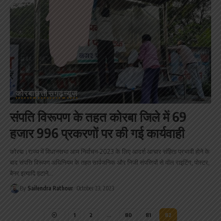
कोरबा
छत्तीसगढ़
न्यूज़
संपति विरूपण के तहत कोरबा जिले में 69
हजार 996 प्रकरणों पर की गई कार्यवाही
कोरबा।राज्य में विधानसभा आम निर्वाचन-2023 के लिए आदर्श आचार संहिता प्रभावी होने के
बाद संपत्ति विरूपण अधिनियम के तहत सार्वजनिक और निजी संपत्तियों से वॉल राइटिंग, पोस्टर,
बैनर इत्यादि हटाने
…
By
Sailendra Rathour
October 23, 2023
1
2
…
80
81
82