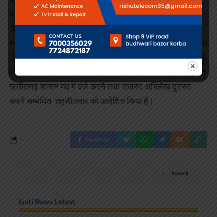
पट्टा धारी सूर्यकांति पति ओमप्रकाश रकबा 2.0230 हेक्टेयर,
इस्माईल पिता बड़कू खां रकबा 1.0320 हेक्टेयर, दिलासो बाई पति
श्याम लाल रकबा 2.0230 हेक्टेयर, कमला बाई पति शंकरदास रकबा
3.0480 हेक्टेयर एवं भारत भूषण बैरागी पिता लोकनाथ बैरागी रकबा
2.0230 हेक्टेयर पट्टे को निरस्त किया है एवं उक्त भूमि को पूर्ववत
छत्तीसगढ़ शासन मद में दर्ज करने तथा राजस्व अभिलेख दुरुस्त
करने सम्बंधित तहसीलदार को आदेशित किया है।
Facebook
Search
Jyoti News Letest