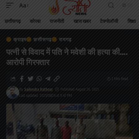
Aa
छत्तीसगढ़
कोरबा
राजनीती
खास खबर
टेक्नोलॉजी
शिक्षा
क्राइम
छत्तीसगढ़
रायगढ़
पत्नी से विवाद में पति ने मवेशी की हत्या की….
आरोपी गिरफ्तार
2 Min Read
By
Sailendra Rathour
Published August 26, 2025
Last updated: 2025/08/26 at 9:47 PM