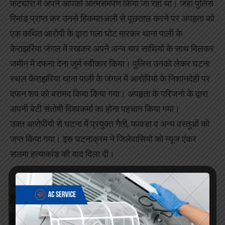
कटघोरा में अपने आपको आत्मसमर्पण किया जा रहा था। जहां पुलिस
रिमांड प्राप्त कर उनसे हिकमतअली से पूछताछ करने पर अपहृता को
एक कथित आरोपी के द्वारा गला घोट मारकर थाना पाली के
केराझरिया जंगल में रखकर अपने अन्य चार साथियों के साथ मिलकर
जमीन में दफना देना जुर्म स्वीकार किया। पुलिस उनको लेकर घटना
स्थल केराझरिया थाना पाली के जंगल में आरोपियो के निशानदेही पर
दफन शव को बरामद किया किया गया। अपहृता के परिजनो के द्वारा
अपनी बेटी संतोषी विश्वकर्मा का होना पहचान किया गया।
उक्त आरोपीयो से घटना में प्रयुक्त गैती, फावडा व अन्य वस्तुओं को
जप्त किया गया। इस घटनाक्रम ने जिलेवासियो को न्यूज एंकर
सलमा हत्याकांड की याद दिला दी।