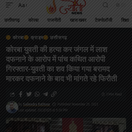
Aa
छत्तीसगढ़
कोरबा
राजनीती
खास खबर
टेक्नोलॉजी
शिक्षा
कोरबा
क्राइम
छत्तीसगढ़
कोरबा युवती की हत्या कर जंगल में लाश
दफनाने के आरोप में पांच कथित आरोपी
गिरफ्तार-युवती का शव किया गया बरामद
मारकर दफनाने के बाद भी मांगते रहे फिरौती
3 Min Read
By
Sailendra Rathour
Published November 29, 2023
Last updated: 2023/11/29 at 9:26 PM