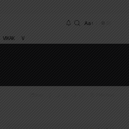
Aa
VIKAK
V
2 Min Read
Share