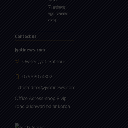
छत्तीसगढ़
न्यूज़
राजनीती
रायगढ़
Contact us
Jyotinews.com
Owner-Jyoti Rathour
07999074302
chiefeditor@jyotinews.com
Office Adress-shop 9 vip
road budhwari bajar korba