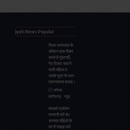
Jyoti News Popular
जिला अस्पताल के
डॉक्टर दारू पीकर
करते है गुंडागर्दी,
गेट टिकट काटने
वाली महिला व
उसके पुत्र के उपर
प्राणघातक हमला।
कोरबा
छत्तीसगढ़
न्यूज़
बालको प्रबंधन
मनमानी करें बंद
अन्यथा सीईओ के
घर में राखड़ वर्षा