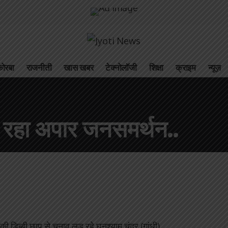
ोरबा
राजनीती
खास खबर
टेक्नोलॉजी
शिक्षा
क्राइम
न्यूज़
िल रहा अपार जनसमर्थन..
ी डिब्बी छाप से चुनाव लड़ रहे घनश्याम चंद्र (गांधी)