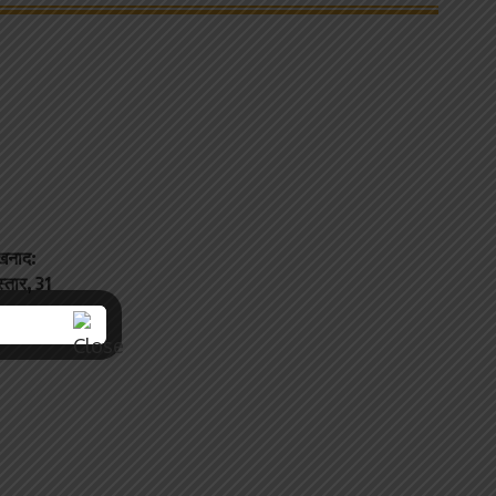
ंखनाद:
्तार, 31