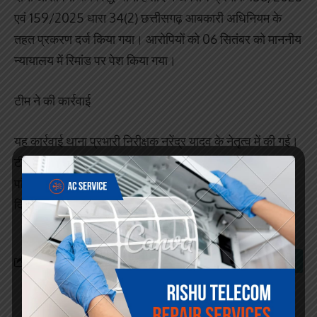
एवं 159/2025 धारा 34(2) छत्तीसगढ़ आबकारी अधिनियम के
तहत प्रकरण दर्ज किया गया। आरोपियों को 06 सितंबर को माननीय
न्यायालय में रिमांड पर पेश किया गया।
टीम ने की कार्रवाई
यह कार्रवाई थाना प्रभारी निरीक्षक नरेंद्र यादव के नेतृत्व में की गई।
टीम में प्र.आर. परमानंद घृतलहरे, नंदूराम साहू, आरक्षक घनश्याम
पांडे, कमलेश धारिया, राजू खूंटे, राजेश यादव और म.आर. गुरबारी
दिनेश शामिल रहे।
Facebook
Search