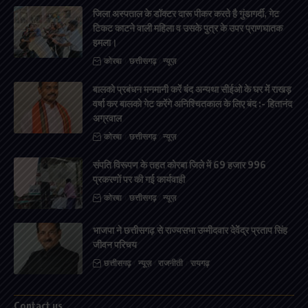
जिला अस्पताल के डॉक्टर दारू पीकर करते है गुंडागर्दी, गेट
टिकट काटने वाली महिला व उसके पुत्र के उपर प्राणघातक
हमला।
कोरबा
छत्तीसगढ़
न्यूज़
बालको प्रबंधन मनमानी करें बंद अन्यथा सीईओ के घर में राखड़
वर्षा कर बालको गेट करेंगे अनिश्चितकाल के लिए बंद :- हितानंद
अग्रवाल
कोरबा
छत्तीसगढ़
न्यूज़
संपति विरूपण के तहत कोरबा जिले में 69 हजार 996
प्रकरणों पर की गई कार्यवाही
कोरबा
छत्तीसगढ़
न्यूज़
भाजपा ने छत्तीसगढ़ से राज्यसभा उम्मीदवार देवेंद्र प्रताप सिंह
जीवन परिचय
छत्तीसगढ़
न्यूज़
राजनीती
रायगढ़
Contact us