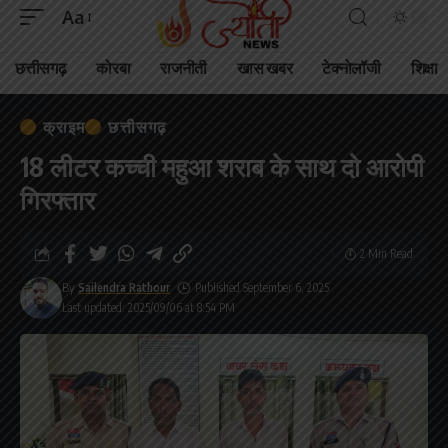
Aa
छत्तीसगढ़
कोरबा
राजनीती
खास खबर
टेक्नोलॉजी
शिक्षा
क्राइम
छत्तीसगढ़
18 लीटर कच्ची महुआ शराब के साथ दो आरोपी
गिरफ्तार
2 Min Read
By
Sailendra Rathour
Published September 6, 2025
Last updated: 2025/09/06 at 8:54 PM