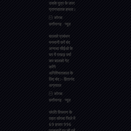
उसके पुत्र के उपर
प्राणघातक हमला।
कोरबा
छत्तीसगढ़
न्यूज़
बालको प्रबंधन
मनमानी करें बंद
अन्यथा सीईओ के
घर में राखड़ वर्षा
कर बालको गेट
करेंगे
अनिश्चितकाल के
लिए बंद :- हितानंद
अग्रवाल
कोरबा
छत्तीसगढ़
न्यूज़
संपति विरूपण के
तहत कोरबा जिले में
69 हजार 996
प्रकरणों पर की गई