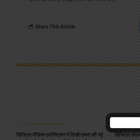
Share This Article
कोरबा
छत्तीसगढ़
न्यूज़
कोरबा
छत्
डिजिटल मीडिया एसोसिएशन ने लिखी एकता की नई
डिजिटल पत्रक