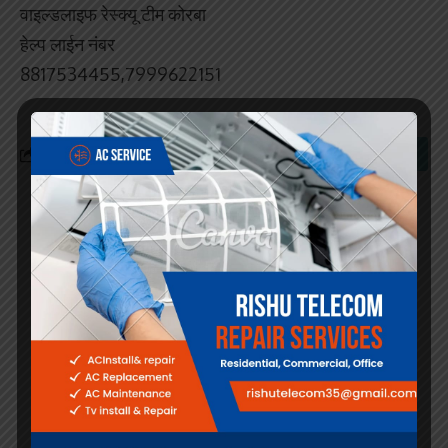
वाइल्डलाइफ रेस्क्यू टीम कोरबा
हेल्प लाईन नंबर
8817534455,7999622151
Facebook
Search
Jyoti News Letest
डिजिटल मीडिया एसोसिएशन ने लिखी एकता की नई
कहानी, मनोज मिश्रा के हाथों में संगठन की कमान
कोरबा में डिजिटल मीडिया एसोसिएशन को मिला नया
नेतृत्व, संगठन विस्तार और पत्रकार हित होंगे सर्वोच्च
एजेंडा मनोज मिश्रा को मिली अध्यक्ष की जिम्मेदारी,
डिजिटल मीडिया एसोसिएशन ने पत्रकार हितों, संगठन