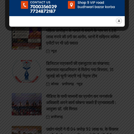
विस्तार और निष्पक्ष पत्रकारिता को बनाया सर्वोच्च
एजेंडा
कोरबा
छत्तीसगढ़
न्यूज़
महिला उत्पीड़न के मामले से बचाने के नाम पर 1.20
लाख रुपये की ठगी का आरोप, थानों में सक्रिय कथित
एजेंटों पर भी उठे सवाल
न्यूज़
डिजिटल पत्रकारों की एकजुटता का शंखनाद:
सदस्यता महाअभियान से मिलेगा नया विस्तार, 31
जुलाई को चुनी जाएगी नई नेतृत्व टीम
कोरबा
छत्तीसगढ़
न्यूज़
मीडिया के सभी माध्यमों का प्रयोग कर जनसंपर्क
अधिकारी अपने कार्य कोबना सकते हैं प्रभावशाली :
आयुक्त डॉ. रवि मित्तल
छत्तीसगढ़
उद्योग मंत्री ने दी 04 करोड़ 92 लाख रू. के विकास