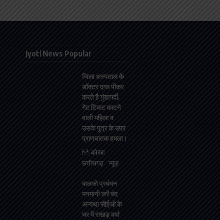
Jyoti News Popular
जिला अस्पताल के
डॉक्टर दारू पीकर
करते है गुंडागर्दी,
गेट टिकट काटने
वाली महिला व
उसके पुत्र के उपर
प्राणघातक हमला।
कोरबा
छत्तीसगढ़
न्यूज़
बालको प्रबंधन
मनमानी करें बंद
अन्यथा सीईओ के
घर में राखड़ वर्षा