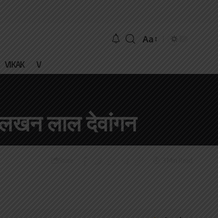
Aa
VIKAK
V
 लखन लाल देवांगन
3 Min Read
Share