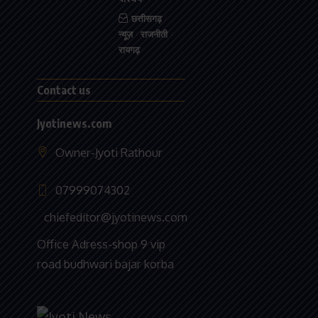
छत्तीसगढ़
न्यूज़
राजनीती
रायगढ़
Contact us
Jyotinews.com
Owner-Jyoti Rathour
07999074302
chiefeditor@jyotinews.com
Office Adress-shop 9 vip
road budhwari bajar korba