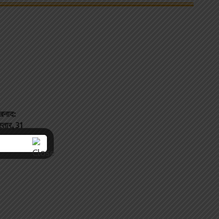
ंखनाद:
्तार, 31