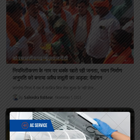
कोरबा
छत्तीसगढ़
न्यूज़
राजनीती
नियमितीकरण के नाम पर धक्के खाते रही जनता, भवन निर्माण
अनुमति को बनाया अवैध वसूली का अड्डा: देवांगन
कांग्रेस निगम में जब से काबिज बिना सेवा शुल्क के नहीं होता
…
By
Sailendra Rathour
November 1, 2023