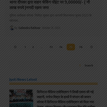
थाना दीपका द्वारा वाहन चेकिंग पॉइंट पर 9,00000/- ( नौ
लाख रुपये )नगदी रक़म जप्त
पुलिस अधीक्षक कोरबा जितेंद्र शुक्ला द्वारा आगामी विधानसभा चुनाव 2023 के
मद्देनजर
…
By
Sailendra Rathour
October 31, 2023
1
2
…
73
74
75
76
Search
Jyoti News Letest
डिजिटल मीडिया एसोसिएशन ने लिखी एकता की नई
कहानी, मनोज मिश्रा के हाथों में संगठन की कमान
कोरबा में डिजिटल मीडिया एसोसिएशन को मिला नया
नेतृत्व, संगठन विस्तार और पत्रकार हित होंगे सर्वोच्च