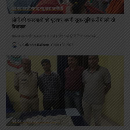
कोरबा
छत्तीसगढ़
न्यूज़
राजनीती
लोगों की समस्याओं को भूलकर अपनी सुख-सुविधाओं में लगे रहे
विधायक
भाजपा प्रत्याशी लखनलाल ने वार्ड 1 और वार्ड 12 में किया जनसंपर्क
…
By
Sailendra Rathour
October 31, 2023
कोरबा
क्राइम
छत्तीसगढ़
न्यूज़